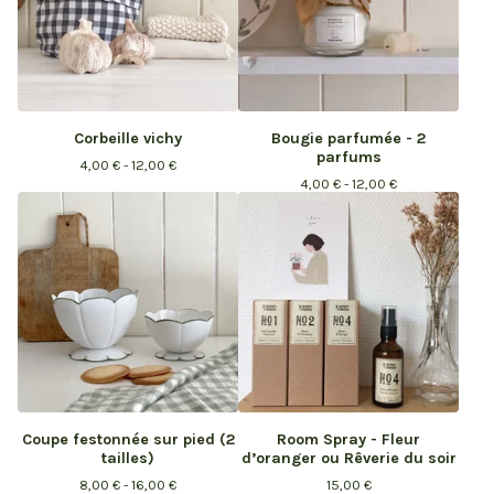
Corbeille vichy
Bougie parfumée - 2
parfums
4,00
€
- 12,00
€
4,00
€
- 12,00
€
Coupe festonnée sur pied (2
Room Spray - Fleur
tailles)
d’oranger ou Rêverie du soir
8,00
€
- 16,00
€
15,00
€