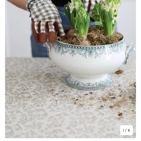
1
/ 6