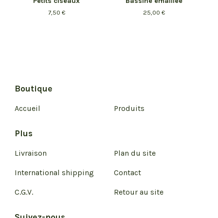
Petits ciseaux
Bassine émaillée
7,50
€
25,00
€
Boutique
Accueil
Produits
Plus
Livraison
Plan du site
International shipping
Contact
C.G.V.
Retour au site
Suivez-nous