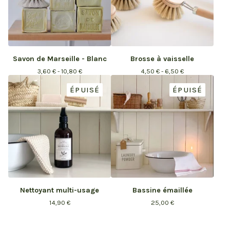
Savon de Marseille - Blanc
Brosse à vaisselle
3,60
€
- 10,80
€
4,50
€
- 6,50
€
ÉPUISÉ
ÉPUISÉ
Nettoyant multi-usage
Bassine émaillée
14,90
€
25,00
€